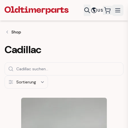
US
items in c
Shop
Cadillac