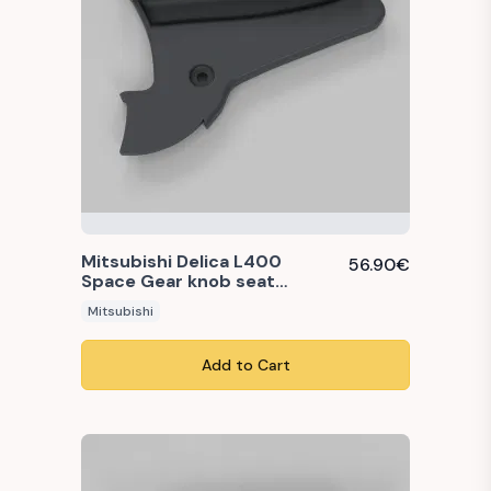
Mitsubishi Delica L400
56.90
€
Space Gear knob seat
adjustment reclining right
Mitsubishi
(MB446616 / 75617R)
Add to Cart