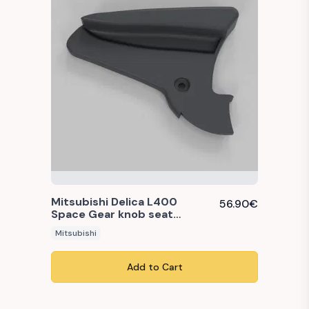
Mitsubishi Delica L400
56.90
€
Space Gear knob seat
adjustment reclining left
Mitsubishi
(MR728482 / 75617L)
Add to Cart