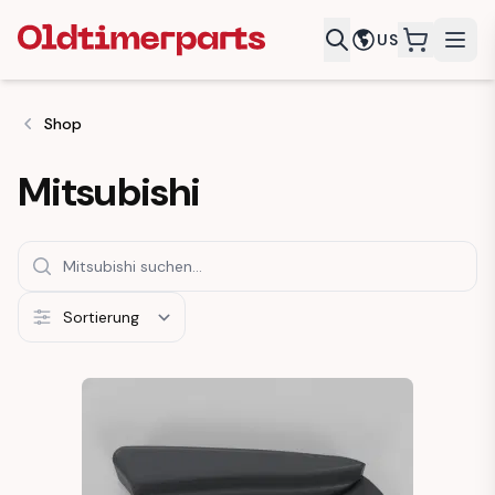
US
items in c
Shop
Mitsubishi